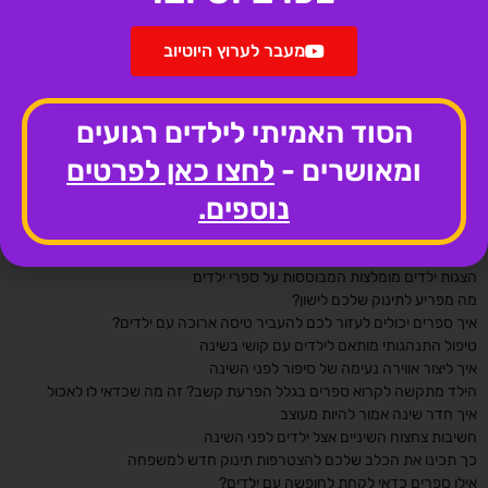
צור קשר
לילה טוב – סיפור לפני השינה
מעבר לערוץ היוטיוב
סוגי סיפורים
סיפורים לפני השינה
סיפורים לילדים
הסוד האמיתי לילדים רגועים
סיפורים לגיל הרך
כללי
ומאושרים -
לחצו כאן לפרטים
פוסטים בבלוג
נוספים.
אילו סוגי יצירה עוזרים להתפתחות הילד?
סימנים לכך שיתכן וילדכם זקוק לסיוע רגשי
5 מוצרים ומשחקים שאשכרה תורמים להתפתחות של הילדים שלכם
הצגות ילדים מומלצות המבוססות על ספרי ילדים
מה מפריע לתינוק שלכם לישון?
איך ספרים יכולים לעזור לכם להעביר טיסה ארוכה עם ילדים?
טיפול התנהגותי מותאם לילדים עם קושי בשינה
איך ליצור אווירה נעימה של סיפור לפני השינה
הילד מתקשה לקרוא ספרים בגלל הפרעת קשב? זה מה שכדאי לו לאכול
איך חדר שינה אמור להיות מעוצב
חשיבות צחצוח השיניים אצל ילדים לפני השינה
כך תכינו את הכלב שלכם להצטרפות תינוק חדש למשפחה
אילו ספרים כדאי לקחת לחופשה עם ילדים?