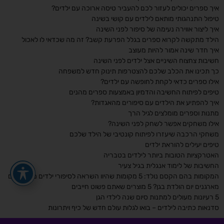
איך ספרים יכולים לעזור לכם להעביר טיסה ארוכה עם ילדים?
טיפול התנהגותי מותאם לילדים עם קושי בשינה
איך ליצור אווירה נעימה של סיפור לפני השינה
הילד מתקשה לקרוא ספרים בגלל הפרעת קשב? זה מה שכדאי לו לאכול
איך חדר שינה אמור להיות מעוצב
חשיבות צחצוח השיניים אצל ילדים לפני השינה
כך תכינו את הכלב שלכם להצטרפות תינוק חדש למשפחה
אילו ספרים כדאי לקחת לחופשה עם ילדים?
טיפים לפיתוח החשיבה והדמיון באמצעות ספרים מהנים
איך להפתיע את הילדים עם סיפורים מהאגדות?
מתנות וספרים מומלצים לגיל הרך
אילו משחקים אפשר לשחק לפני השינה?
משחקי הרכבה שיעזרו לפיתוח קונטיבי של הילד שלכם
טיפים יעילים להוראת ילדים
האטרקציות הטובות ביותר לילדים בטבריה
החשיבות של לימוד אנגלית בגיל צעיר
המקומות בהם הקסם נולד: 5 מקומות שהיוו השראה לסיפורי ילדים מפורסמים
מארגנים יום הולדת בגן? 5 מוצרים שאתם פשוט חייבים
5 רעיונות מעולים למתנות סיום שנה לילדי הגן
סדנאות כתיבה לילדים – בואו לגלות עולם חדש של כיף ויתרונות