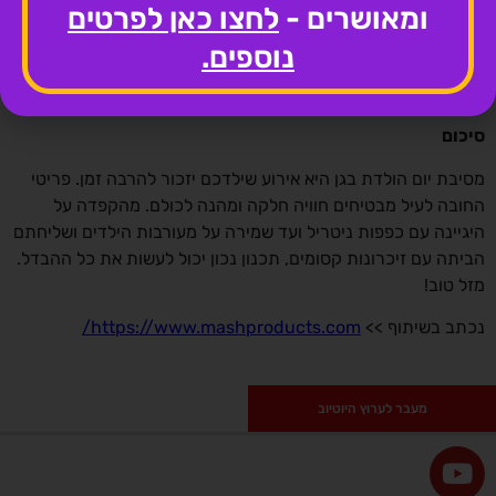
ומאושרים -
לחצו כאן לפרטים
כל ילד מצפה למתנה קטנה בסוף מסיבת יום ההולדת. ארזו את
התיקים האלה עם צעצועים קטנים, מדבקות, חוברות צביעה, או כל
נוספים.
פריט כיפי אחר שמתיישר עם נושא המסיבה. ודא שהפריטים בטוחים
לילדים ואינם כוללים חלקים קטנים שעלולים להוות סכנת חנק.
סיכום
מסיבת יום הולדת בגן היא אירוע שילדכם יזכור להרבה זמן. פריטי
החובה לעיל מבטיחים חוויה חלקה ומהנה לכולם. מהקפדה על
היגיינה עם כפפות ניטריל ועד שמירה על מעורבות הילדים ושליחתם
הביתה עם זיכרונות קסומים, תכנון נכון יכול לעשות את כל ההבדל.
מזל טוב!
נכתב בשיתוף >>
https://www.mashproducts.com/
מעבר לערוץ היוטיוב