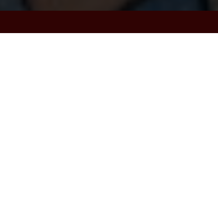
עמוד הבית
»
סיפורים לילדים
»
האיכרים והחמור
הסוד האמיתי לי
היה היה איכר שגידל עם בנו חמור קטן, כשגדל החמור אמר האי
להתקדם, איפה הרחמנות שלכם?!" כששמע האיכר את התלונות 
הצעיר שעל החמור ואמרו לו "אתה לא מתבייש? אביך הזקן בקוש
עלה האב ושניהם המשיכו במסע, לאחר זמן מה הגיעו לבאר בק
אנחנו יכולים לראות בבירור שהוא תיכף מתמוטט מעייפות", כ