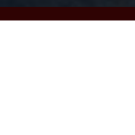
ם נוספים.
יוון שבכפר אף אדם לא היה זקוק לחמור החליטו ללכת
לשוק בעיר ולמכור אותו למרבה במחיר, עלו האב ובנו על החמור ויצאו לדרכם, בדרך ראו אותם תושבי הכפר ואמרו להם "מסכן החמור, 2 איכרים יושבים עליו והוא בקושי יכול
במסע והגיעו לכפר אחר, אנשי הכפר הסתכלו על הבן
 ואמר לאבא שלו לעלות על החמור והוא יילך לידם,
 שלך לא נראה במצב טוב, כמה זמן אתם רוכבים עליו?
חמור לכן החליט יחד עם בנו ששניהם ירימו את החמור