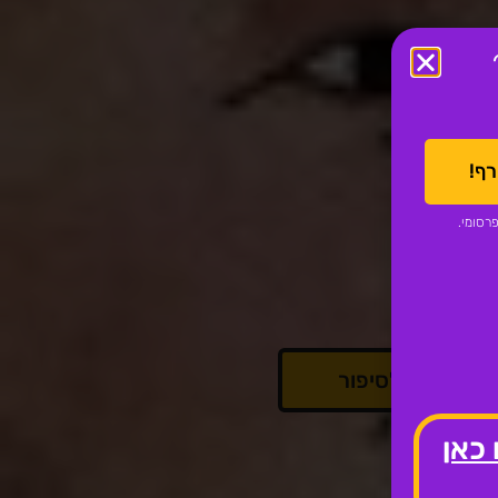
ף!
רסומי.
מעבר לסיפור
 כאן