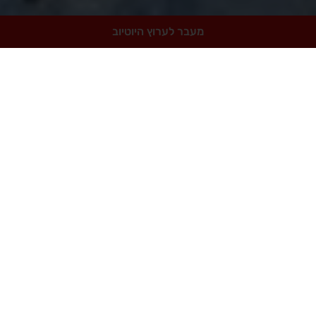
מעבר לערוץ היוטיוב
לדים רגועים ומאושרים -
לחצו כאן לפרטי
ש לבנו "החמור שלנו גדל ונוכל להרוויח אם נמכור אותו", מכ
החליט לרדת מהחמור ולתת לבנו הצעיר לרכב עליו, המשיכו 
י הולך ואתה יושב על החמור בנחת?", הבן הצעיר נעצב בליבו
צה הכפר ונתקלו במספר רועי צאן שאמרו לאיכר הזקן "החמור
שהאיכר הזקן שמע זאת הוא פחד מאוד שלא יצליחו למכור את ה