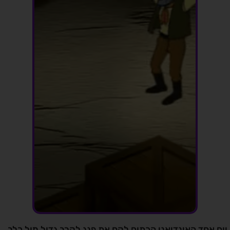
יום אחד האינדיאני הכתום לקח את פנג לקרב גדול מול כלב