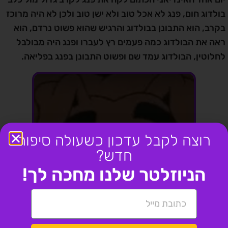
בולדוג חום, פנג לא אכל טוב ולא ישן טוב ולכן לא היה מרוכז
בקרב, הוא התבונן בבולדוג והרגיש שהוא פשוט נרדם, הוא
ראה את הבולדוג כמה פעמים רץ לעברו ופנג היה מבולבל
לחלוטין, הבולדוג עמד שם ופשוט התבונן בפנג בפליאה.
רוצה לקבל עדכון כשעולה סיפור
חדש?
הניוזלטר שלנו מחכה לך!